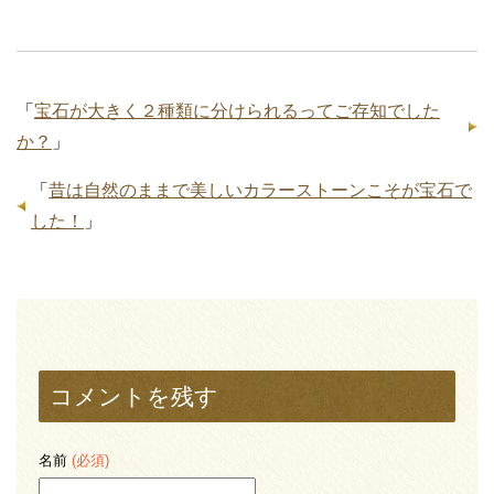
「
宝石が大きく２種類に分けられるってご存知でした
か？
」
「
昔は自然のままで美しいカラーストーンこそが宝石で
した！
」
コメントを残す
名前
(必須)