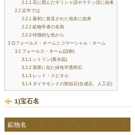
2.1.1
石に因んだギリシャ語やラテン語に由来
2.2
近年では
2.2.1
最初に発見された地名に由来
2.2.2
鉱物学者の名前
2.2.3
特徴的な色から
3
2)フォールス・ネームとコマーシャル・ネーム
3.1
フォールス・ネーム(誤称)
3.1.1
シトリン(黄水晶)
3.1.2
翡翠に似た緑色半透明石
3.1.3
レッド・スピネル
3.1.4
ダイヤモンドの類似石(合成石、人工石)
1)宝石名
鉱物名