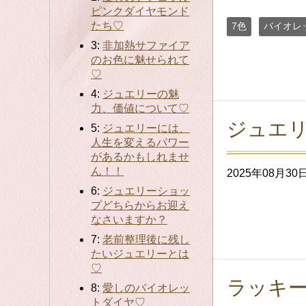
ピンクダイヤモンド
たち♡
7色
バイオレ
3:
非加熱サファイア
のお色に魅せられて
♡
4:
ジュエリーの魅
力、価値について♡
ジュエリ
5:
ジュエリーには、
人生を変えるパワー
があるかもしれませ
ん！！
2025年08月30
6:
ジュエリーショッ
プどちらからお迎え
なさいますか？
7:
老前整理後に残し
たいジュエリーとは
♡
ラッキ
8:
愛しのバイオレッ
トダイヤ♡