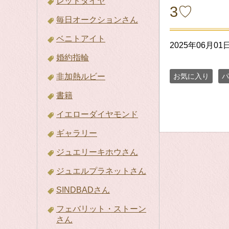
レッドダイヤ
3♡
毎日オークションさん
ベニトアイト
2025年06月01
婚約指輪
お気に入り
パ
非加熱ルビー
書籍
イエローダイヤモンド
ギャラリー
ジュエリーキホウさん
ジュエルプラネットさん
SINDBADさん
フェバリット・ストーン
さん