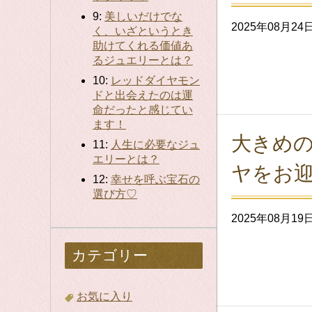
9:
美しいだけでな
2025年08月24
く、いざというとき
助けてくれる価値あ
るジュエリーとは？
10:
レッドダイヤモン
ドと出会えたのは運
命だったと感じてい
ます！
大きめ
11:
人生に必要なジュ
エリーとは？
ヤをお
12:
幸せを呼ぶ宝石の
選び方♡
2025年08月19
カテゴリー
お気に入り