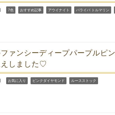
日
7色
おすすめ記事
アウイナイト
パライバ トルマリン
のファンシーディープパープルピ
迎えしました♡
日
お気に入り
ピンクダイヤモンド
ルースストック