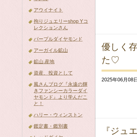
アウイナイト
拘りジュエリーshop Yコ
レクションさん
パープルダイヤモンド
優しく
アーガイル鉱山
た♡
鉱山.産地
資産、投資として
2025年06月08
風さんブログ『永遠の輝
きファンシーカラーダイ
ヤモンド』より学んだこ
と！
ハリー・ウィンストン
鑑定書・鑑別書
『ジュ