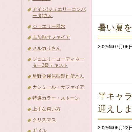
アイン(ジュエリーコンバ
ータ)さん
暑い夏
ジュエリー風水
非加熱サファイア
2025年07月06
メルカリさん
ジュエリーコーディネー
ター3級テキスト
星野金属原型製作所さん
カシミール・サファイア
半キャ
特選カラー・ストーン
迎えし
上手な買い方
クリスマス
2025年06月22
ギメル