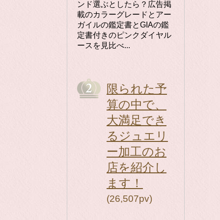
ンド選ぶとしたら？広告掲
載のカラーグレードとアー
ガイルの鑑定書とGIAの鑑
定書付きのピンクダイヤル
ースを見比べ...
限られた予
算の中で、
大満足でき
るジュエリ
ー加工のお
店を紹介し
ます！
(26,507pv)