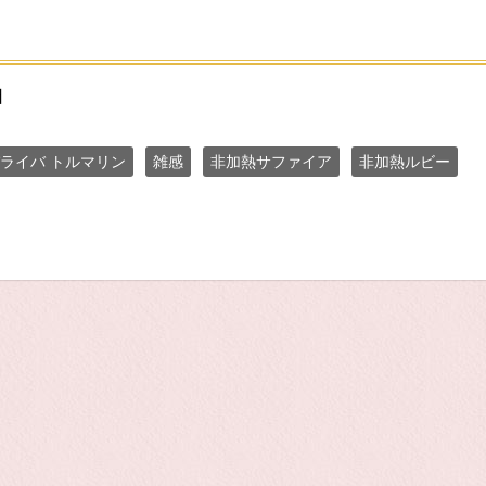
日
ライバ トルマリン
雑感
非加熱サファイア
非加熱ルビー