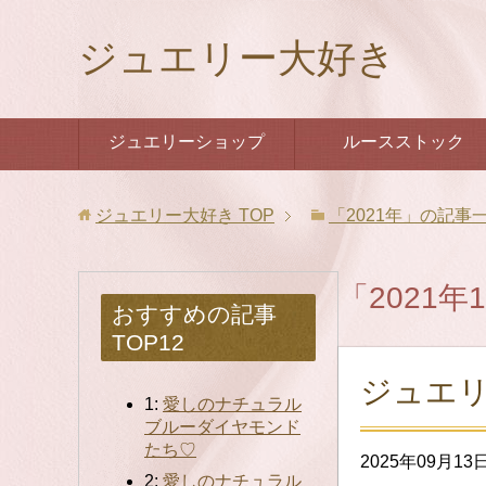
ジュエリー大好き
ジュエリーショップ
ルースストック
ジュエリー大好き
TOP
「2021年」の記事
「2021
おすすめの記事
TOP12
ジュエリ
1:
愛しのナチュラル
ブルーダイヤモンド
たち♡
2025年09月13
2:
愛しのナチュラル