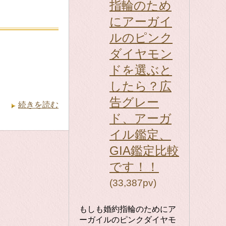
指輪のため
にアーガイ
ルのピンク
ダイヤモン
ドを選ぶと
したら？広
告グレー
続きを読む
ド、アーガ
イル鑑定、
GIA鑑定比較
です！！
(33,387pv)
もしも婚約指輪のためにア
ーガイルのピンクダイヤモ