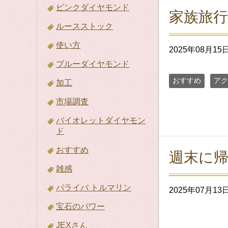
ピンクダイヤモンド
家族旅
ルースストック
使い方
2025年08月15
ブルーダイヤモンド
おすすめ
アク
加工
市場調査
バイオレットダイヤモン
ド
おすすめ
週末に
雑感
パライバ トルマリン
2025年07月13
宝石のパワー
JEXさん