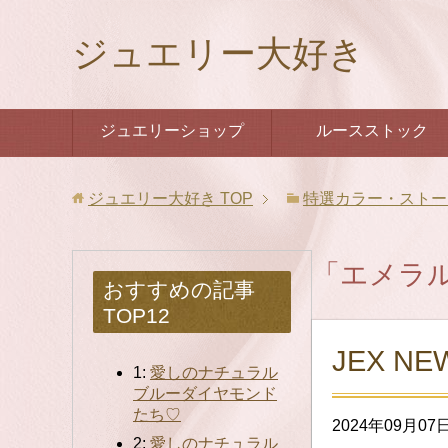
ジュエリー大好き
ジュエリーショップ
ルースストック
ジュエリー大好き
TOP
特選カラー・ストー
「エメラ
おすすめの記事
TOP12
JEX N
1:
愛しのナチュラル
ブルーダイヤモンド
たち♡
2024年09月07
2:
愛しのナチュラル