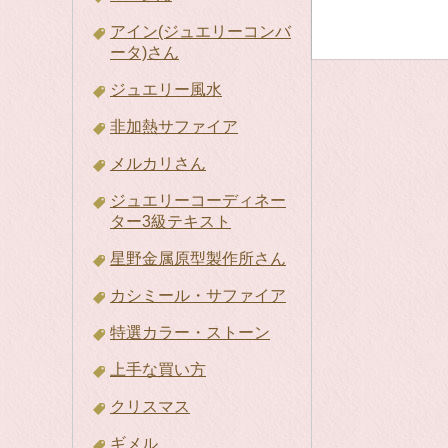
アイン(ジュエリーコンバ
ータ)さん
ジュエリー風水
非加熱サファイア
メルカリさん
ジュエリーコーディネー
ター3級テキスト
星野金属原型製作所さん
カシミール・サファイア
特選カラー・ストーン
上手な買い方
クリスマス
ギメル