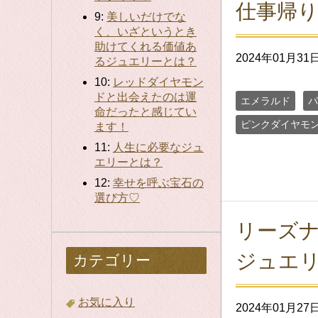
仕事帰
9:
美しいだけでな
く、いざというとき
助けてくれる価値あ
2024年01月31
るジュエリーとは？
10:
レッドダイヤモン
ドと出会えたのは運
エメラルド
パ
命だったと感じてい
ピンクダイヤモ
ます！
11:
人生に必要なジュ
エリーとは？
12:
幸せを呼ぶ宝石の
選び方♡
リーズ
ジュエ
カテゴリー
お気に入り
2024年01月27