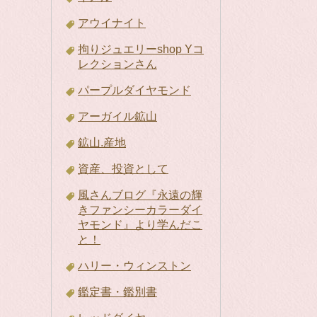
アウイナイト
拘りジュエリーshop Yコ
レクションさん
パープルダイヤモンド
アーガイル鉱山
鉱山.産地
資産、投資として
風さんブログ『永遠の輝
きファンシーカラーダイ
ヤモンド』より学んだこ
と！
ハリー・ウィンストン
鑑定書・鑑別書