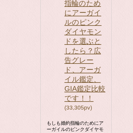
指輪のため
にアーガイ
ルのピンク
ダイヤモン
ドを選ぶと
したら？広
告グレー
ド、アーガ
イル鑑定、
GIA鑑定比較
です！！
(33,305pv)
もしも婚約指輪のためにア
ーガイルのピンクダイヤモ