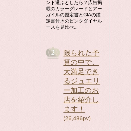
ンド選ぶとしたら？広告掲
載のカラーグレードとアー
ガイルの鑑定書とGIAの鑑
定書付きのピンクダイヤル
ースを見比べ...
限られた予
算の中で、
大満足でき
るジュエリ
ー加工のお
店を紹介し
ます！
(26,486pv)