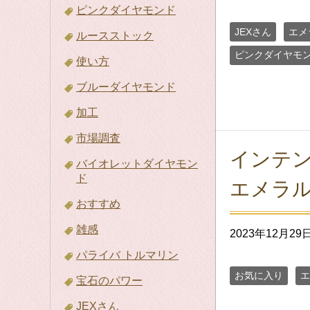
ピンクダイヤモンド
JEXさん
エメ
ルースストック
ピンクダイヤモ
使い方
ブルーダイヤモンド
加工
市場調査
インテ
バイオレットダイヤモン
ド
エメラ
おすすめ
雑感
2023年12月29
パライバ トルマリン
お気に入り
エ
宝石のパワー
JEXさん