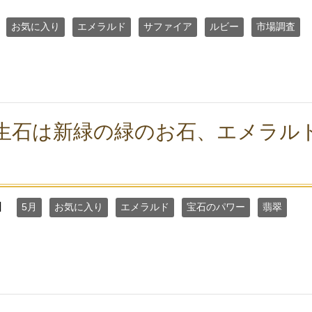
お気に入り
エメラルド
サファイア
ルビー
市場調査
生石は新緑の緑のお石、エメラル
日
5月
お気に入り
エメラルド
宝石のパワー
翡翠