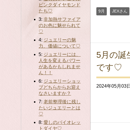
ピンクダイヤモンド
たち♡
9月
JEXさん
3:
非加熱サファイア
のお色に魅せられて
♡
4:
ジュエリーの魅
力、価値について♡
5月の誕
5:
ジュエリーには、
人生を変えるパワー
です♡
があるかもしれませ
ん！！
6:
ジュエリーショッ
2024年05月03
プどちらからお迎え
なさいますか？
7:
老前整理後に残し
たいジュエリーとは
♡
8:
愛しのバイオレッ
トダイヤ♡