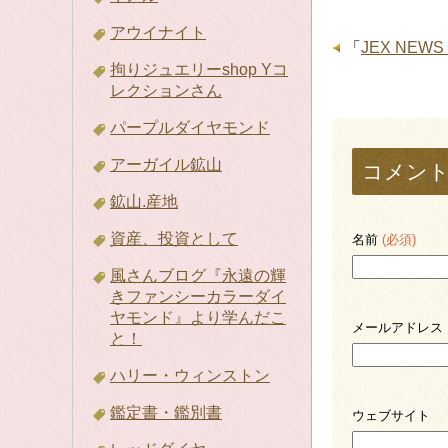
アウイナイト
「
JEX NE
拘りジュエリーshop Yコ
レクションさん
パープルダイヤモンド
アーガイル鉱山
コメン
鉱山.産地
資産、投資として
名前
(必須)
風さんブログ『永遠の輝
きファンシーカラーダイ
ヤモンド』より学んだこ
メールアドレス
と！
ハリー・ウィンストン
鑑定書・鑑別書
ウェブサイト