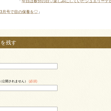
「
今日は春分の日♡楽しみにしていたジュエリーデ
WS 3月号で目の保養を♡
」
トを残す
（公開されません）
(必須)