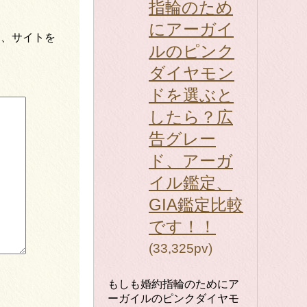
指輪のため
にアーガイ
ス、サイトを
ルのピンク
ダイヤモン
ドを選ぶと
したら？広
告グレー
ド、アーガ
イル鑑定、
GIA鑑定比較
です！！
(33,325pv)
もしも婚約指輪のためにア
ーガイルのピンクダイヤモ