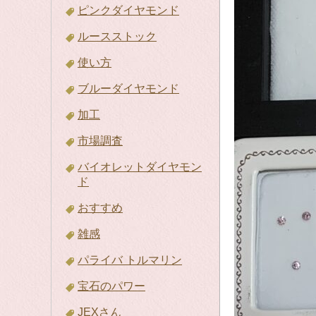
ピンクダイヤモンド
ルースストック
使い方
ブルーダイヤモンド
加工
市場調査
バイオレットダイヤモン
ド
おすすめ
雑感
パライバ トルマリン
宝石のパワー
JEXさん