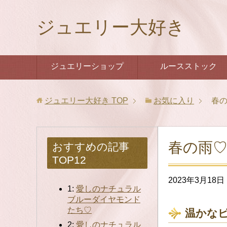
ジュエリー大好き
ジュエリーショップ
ルースストック
ジュエリー大好き
TOP
お気に入り
春
春の雨
おすすめの記事
TOP12
2023年3月18日
1:
愛しのナチュラル
ブルーダイヤモンド
たち♡
温かな
2:
愛しのナチュラル