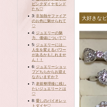
ピンクダイヤモンド
たち♡
3:
非加熱サファイア
大好きな
のお色に魅せられて
♡
4:
ジュエリーの魅
力、価値について♡
5:
ジュエリーには、
人生を変えるパワー
があるかもしれませ
ん！！
6:
ジュエリーショッ
プどちらからお迎え
なさいますか？
7:
老前整理後に残し
たいジュエリーとは
♡
8:
愛しのバイオレッ
トダイヤ♡