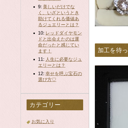
9:
美しいだけでな
く、いざというとき
助けてくれる価値あ
るジュエリーとは？
10:
レッドダイヤモン
ドと出会えたのは運
命だったと感じてい
加工を待
ます！
11:
人生に必要なジュ
エリーとは？
12:
幸せを呼ぶ宝石の
選び方♡
カテゴリー
お気に入り