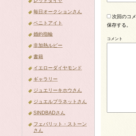
レッドダイヤ
毎日オークションさん
次回のコ
ベニトアイト
保存する。
婚約指輪
コメント
非加熱ルビー
書籍
イエローダイヤモンド
ギャラリー
ジュエリーキホウさん
ジュエルプラネットさん
SINDBADさん
フェバリット・ストーン
さん