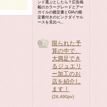
ンド選ぶとしたら？広告掲
載のカラーグレードとアー
ガイルの鑑定書とGIAの鑑
定書付きのピンクダイヤル
ースを見比べ...
限られた予
算の中で、
大満足でき
るジュエリ
ー加工のお
店を紹介し
ます！
(26,490pv)