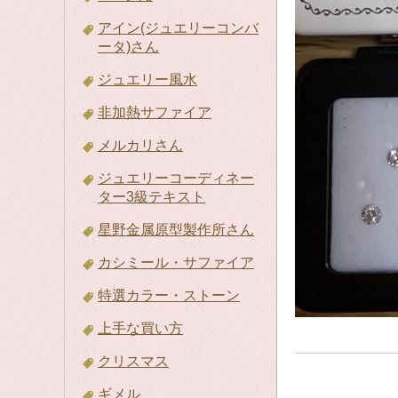
アイン(ジュエリーコンバ
ータ)さん
ジュエリー風水
非加熱サファイア
メルカリさん
ジュエリーコーディネー
ター3級テキスト
星野金属原型製作所さん
カシミール・サファイア
特選カラー・ストーン
上手な買い方
クリスマス
ギメル