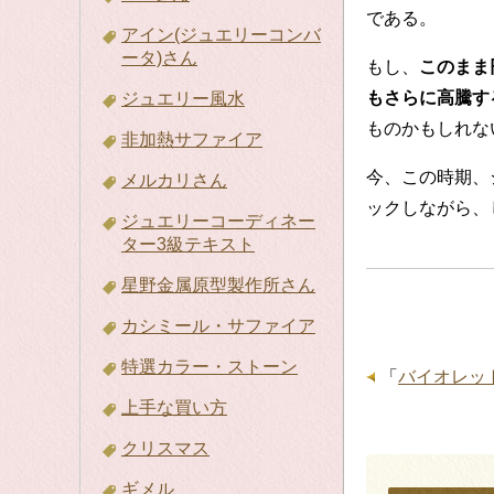
である。
アイン(ジュエリーコンバ
ータ)さん
もし、
このまま
もさらに高騰す
ジュエリー風水
ものかもしれな
非加熱サファイア
今、この時期、
メルカリさん
ックしながら、
ジュエリーコーディネー
ター3級テキスト
星野金属原型製作所さん
カシミール・サファイア
特選カラー・ストーン
「
バイオレッ
上手な買い方
クリスマス
ギメル