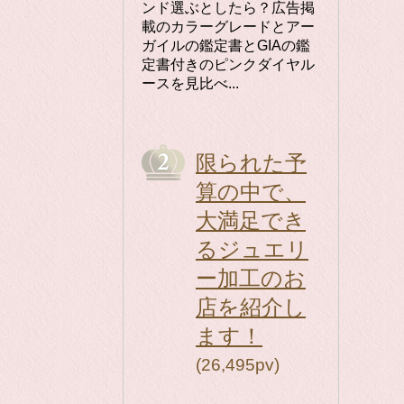
ンド選ぶとしたら？広告掲
載のカラーグレードとアー
ガイルの鑑定書とGIAの鑑
定書付きのピンクダイヤル
ースを見比べ...
限られた予
算の中で、
大満足でき
るジュエリ
ー加工のお
店を紹介し
ます！
(26,495pv)