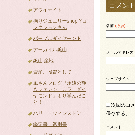
コメン
アウイナイト
拘りジュエリーshop Yコ
名前
(必須)
レクションさん
パープルダイヤモンド
アーガイル鉱山
メールアドレス
鉱山.産地
資産、投資として
ウェブサイト
風さんブログ『永遠の輝
きファンシーカラーダイ
ヤモンド』より学んだこ
と！
次回のコ
ハリー・ウィンストン
保存する。
鑑定書・鑑別書
コメント