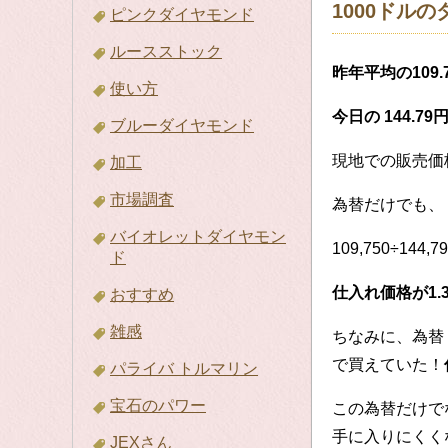
1000ドル
ピンクダイヤモンド
ルースストック
昨年平均の109.
使い方
今日の 144.79
ブルーダイヤモンド
現地での販売価
加工
市場調査
為替だけでも、
バイオレットダイヤモン
109,750÷144,7
ド
仕入れ価格が1.
おすすめ
雑感
ちなみに、為替
で買えていた！
パライバ トルマリン
宝石のパワー
この為替だけで
手に入りにくく
JEXさん