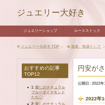
ジュエリー大好き
ジュエリーショップ
ルースストック
ジュエリー大好き
TOP
資産、投資として
円安がさ
おすすめの記事
TOP12
公開日 :
2022年
1:
愛しのナチュラル
ブルーダイヤモンド
たち♡
2022年
2:
愛しのナチュラル