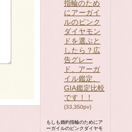
指輪のため
にアーガイ
ルのピンク
ダイヤモン
ドを選ぶと
したら？広
告グレー
ド、アーガ
イル鑑定、
GIA鑑定比較
です！！
(33,350pv)
もしも婚約指輪のためにア
ーガイルのピンクダイヤモ