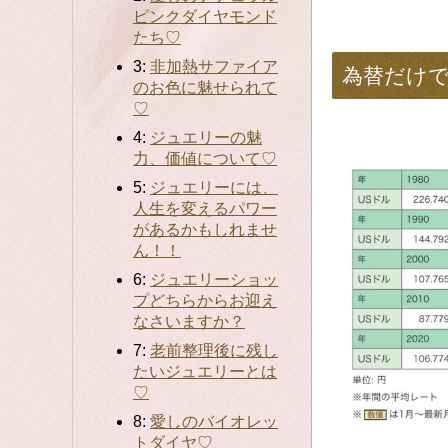
ピンクダイヤモンド
たち♡
3:
非加熱サファイア
為替だけで
のお色に魅せられて
♡
4:
ジュエリーの魅
力、価値について♡
5:
ジュエリーには、
人生を変えるパワー
があるかもしれませ
ん！！
6:
ジュエリーショッ
プどちらからお迎え
なさいますか？
7:
老前整理後に残し
たいジュエリーとは
♡
8:
愛しのバイオレッ
トダイヤ♡