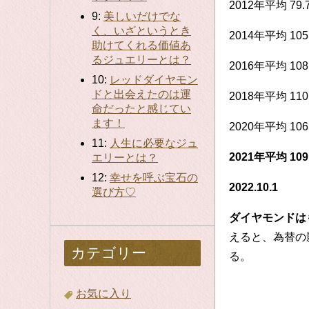
2012年平均 79.
9:
美しいだけでな
く、いざというとき
2014年平均 105
助けてくれる価値あ
るジュエリーとは？
2016年平均 108
10:
レッドダイヤモン
ドと出会えたのは運
2018年平均 110
命だったと感じてい
ます！
2020年平均 106
11:
人生に必要なジュ
2021年平均 109
エリーとは？
12:
幸せを呼ぶ宝石の
2022.10.1 
選び方♡
ダイヤモンドは
えると、為替の
カテゴリー
る。
お気に入り