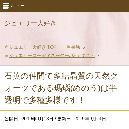
メニュー
ジュエリー大好き
ジュエリー大好き
TOP
書籍
ジュエリーコーディネーター3級テキスト
石英の仲間で多結晶質の天然ク
ォーツである瑪瑙(めのう)は半
透明で多種多様です！
公開日 :
2019年9月13日
/ 更新日 :
2019年9月14日