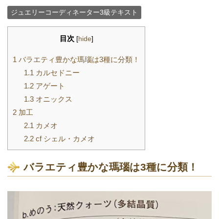
ジュエリーコーディネーター3級テキスト
目次
[
hide
]
1
バラエティ豊かな瑪瑙は3種に分類！
1.1
カルセドニー
1.2
アゲート
1.3
オニックス
2
加工
2.1
カメオ
2.2
cf シェル・カメオ
バラエティ豊かな瑪瑙は3種に分類！