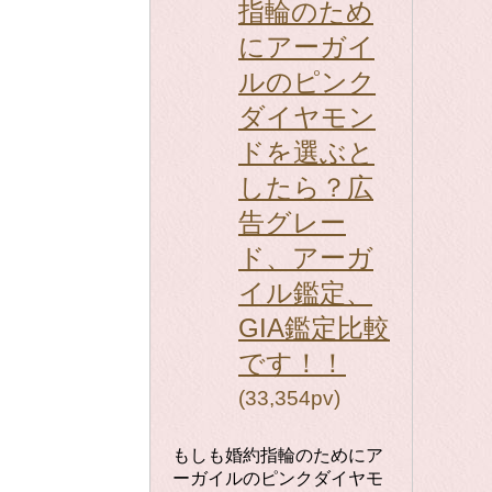
指輪のため
にアーガイ
ルのピンク
ダイヤモン
ドを選ぶと
したら？広
告グレー
ド、アーガ
イル鑑定、
GIA鑑定比較
です！！
(33,354pv)
もしも婚約指輪のためにア
ーガイルのピンクダイヤモ