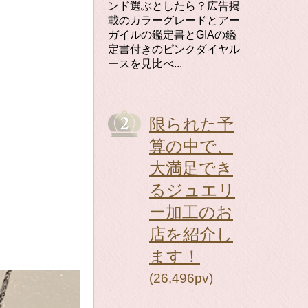
ンド選ぶとしたら？広告掲
載のカラーグレードとアー
ガイルの鑑定書とGIAの鑑
定書付きのピンクダイヤル
ースを見比べ...
限られた予
算の中で、
大満足でき
るジュエリ
ー加工のお
店を紹介し
ます！
(26,496pv)