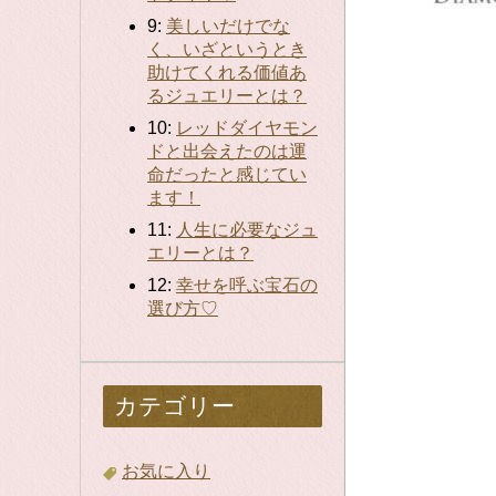
9:
美しいだけでな
く、いざというとき
助けてくれる価値あ
るジュエリーとは？
10:
レッドダイヤモン
ドと出会えたのは運
命だったと感じてい
ます！
11:
人生に必要なジュ
エリーとは？
12:
幸せを呼ぶ宝石の
選び方♡
カテゴリー
お気に入り