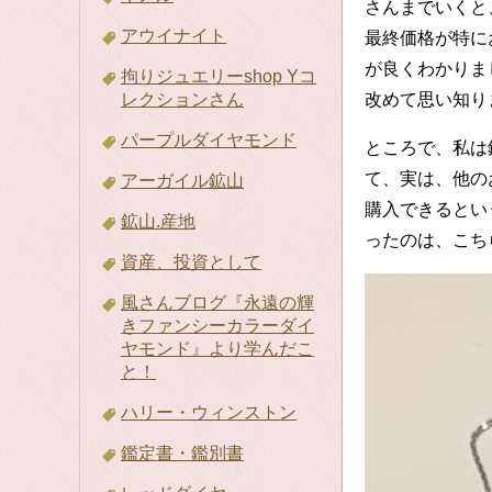
さんまでいくと
アウイナイト
最終価格が特に
が良くわかりま
拘りジュエリーshop Yコ
レクションさん
改めて思い知り
パープルダイヤモンド
ところで、私は
て、実は、他の
アーガイル鉱山
購入できるとい
鉱山.産地
ったのは、こち
資産、投資として
風さんブログ『永遠の輝
きファンシーカラーダイ
ヤモンド』より学んだこ
と！
ハリー・ウィンストン
鑑定書・鑑別書