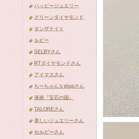
ハッピージュエリー
グリーンダイヤモンド
タンザナイト
ルビー
SELBYさん
RTダイヤモンドさん
アイマスさん
ちーちゃん's shopさん
漫画『宝石の国』
TALOREさん
美しいジュエリーさん
セルビーさん