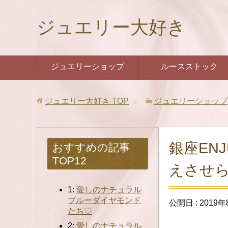
ジュエリー大好き
ジュエリーショップ
ルースストック
ジュエリー大好き
TOP
ジュエリーショップ
銀座EN
おすすめの記事
TOP12
えさせら
1:
愛しのナチュラル
ブルーダイヤモンド
公開日 :
2019
たち♡
2:
愛しのナチュラル