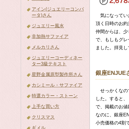
アイン(ジュエリーコンバ
ータ)さん
気になっていた
頂く日時のお約
ジュエリー風水
仲間からは、少
非加熱サファイア
で、もしもグレ
メルカリさん
ました。拝見し
ジュエリーコーディネー
ター3級テキスト
銀座ENJU
星野金属原型製作所さん
カシミール・サファイア
せっかくなので
特選カラー・ストーン
した。すると、
上手な買い方
で、掲載のお値
なのに、銀座E
クリスマス
小売価格の4割
ギメル