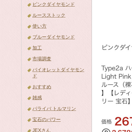
ピンクダイヤモンド
ルースストック
使い方
ブルーダイヤモンド
加工
市場調査
バイオレットダイヤモン
ド
おすすめ
雑感
パライバ トルマリン
宝石のパワー
JEXさん