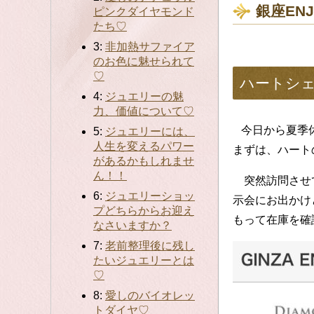
銀座EN
ピンクダイヤモンド
たち♡
3:
非加熱サファイア
のお色に魅せられて
♡
ハートシ
4:
ジュエリーの魅
力、価値について♡
今日から夏季休
5:
ジュエリーには、
人生を変えるパワー
まずは、ハート
があるかもしれませ
ん！！
突然訪問させて
6:
ジュエリーショッ
示会にお出かけ
プどちらからお迎え
もって在庫を確
なさいますか？
7:
老前整理後に残し
たいジュエリーとは
♡
8:
愛しのバイオレッ
トダイヤ♡