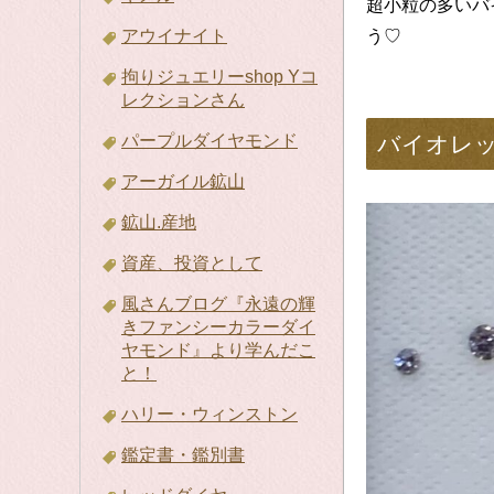
超小粒の多いバ
アウイナイト
う♡
拘りジュエリーshop Yコ
レクションさん
パープルダイヤモンド
バイオレ
アーガイル鉱山
鉱山.産地
資産、投資として
風さんブログ『永遠の輝
きファンシーカラーダイ
ヤモンド』より学んだこ
と！
ハリー・ウィンストン
鑑定書・鑑別書