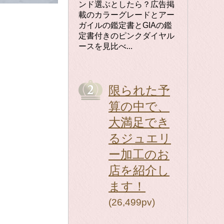
ンド選ぶとしたら？広告掲
載のカラーグレードとアー
ガイルの鑑定書とGIAの鑑
定書付きのピンクダイヤル
ースを見比べ...
限られた予
算の中で、
大満足でき
るジュエリ
ー加工のお
店を紹介し
ます！
(26,499pv)