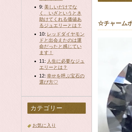
9:
美しいだけでな
く、いざというとき
助けてくれる価値あ
☆チャーム
るジュエリーとは？
10:
レッドダイヤモン
ドと出会えたのは運
命だったと感じてい
ます！
11:
人生に必要なジュ
エリーとは？
12:
幸せを呼ぶ宝石の
選び方♡
カテゴリー
お気に入り