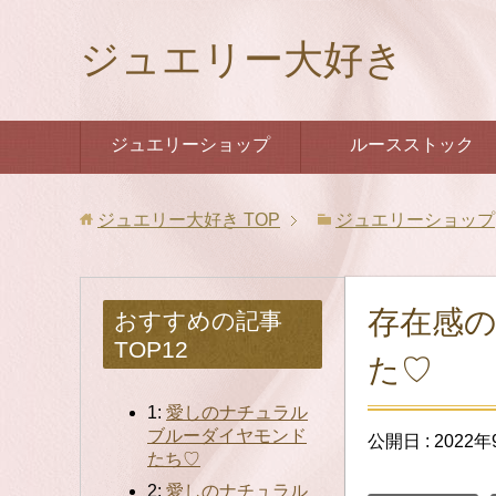
ジュエリー大好き
ジュエリーショップ
ルースストック
ジュエリー大好き
TOP
ジュエリーショップ
存在感
おすすめの記事
TOP12
た♡
1:
愛しのナチュラル
ブルーダイヤモンド
公開日 :
2022年
たち♡
2:
愛しのナチュラル