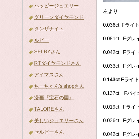
ハッピージュエリー
左より
グリーンダイヤモンド
0.036ct F
タンザナイト
0.081ct Fグ
ルビー
SELBYさん
0.042ct F
RTダイヤモンドさん
0.033ct Fグ
アイマスさん
0.143ct Fラ
ちーちゃん's shopさん
0.137ct Fバ
漫画『宝石の国』
0.019ct F
TALOREさん
美しいジュエリーさん
0.036ct F
セルビーさん
0.042ct Fグ