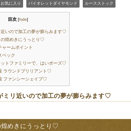
お気に入り
バイオレットダイヤモンド
ルースストック
目次
[
hide
]
ミリ近いので加工の夢が膨らみます♡
の煌めきにうっとり♡
チャームポイント
スペック
ットファミリーで、はいポーズ♡
段 ラウンドブリリアント♡
段 ファンシーシェイプ♡
5がミリ近いので加工の夢が膨らみます♡
の煌めきにうっとり♡