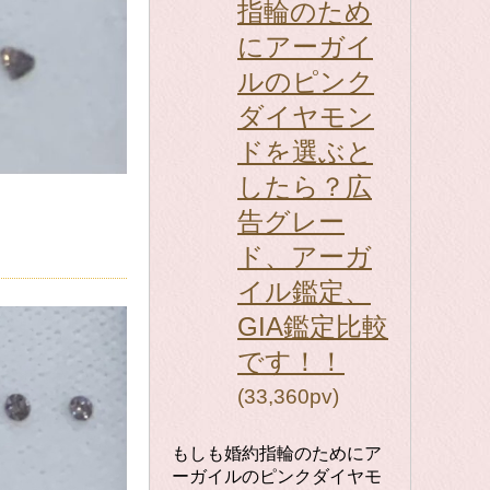
指輪のため
にアーガイ
ルのピンク
ダイヤモン
ドを選ぶと
したら？広
告グレー
ド、アーガ
イル鑑定、
GIA鑑定比較
です！！
(33,360pv)
もしも婚約指輪のためにア
ーガイルのピンクダイヤモ