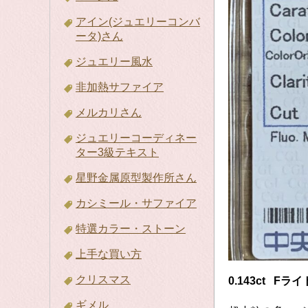
アイン(ジュエリーコンバ
ータ)さん
ジュエリー風水
非加熱サファイア
メルカリさん
ジュエリーコーディネー
ター3級テキスト
星野金属原型製作所さん
カシミール・サファイア
特選カラー・ストーン
上手な買い方
クリスマス
0.143ct F
ギメル