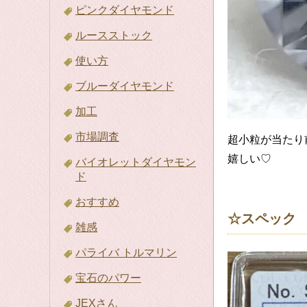
ピンクダイヤモンド
ルースストック
使い方
ブルーダイヤモンド
加工
市場調査
超小粒が当たり
嬉しい♡
バイオレットダイヤモン
ド
おすすめ
☆スペック
雑感
パライバ トルマリン
宝石のパワー
JEXさん