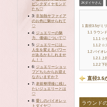
JKダイヤさん
ピンクダイヤモンド
たち♡
3:
非加熱サファイア
のお色に魅せられて
1
直径3.5が
♡
1.1
ラウンド
4:
ジュエリーの魅
力、価値について♡
1.1.1
☆
5:
ジュエリーには、
1.1.2
☆
人生を変えるパワー
1.2
バイオレ
があるかもしれませ
1.2.1
上
ん！！
1.2.2
下
6:
ジュエリーショッ
プどちらからお迎え
なさいますか？
直径3.
7:
老前整理後に残し
たいジュエリーとは
♡
8:
愛しのバイオレッ
ラウンド
トダイヤ♡