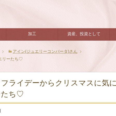
加工
資産、投資として
アイン(ジュエリーコンバータ)さん
エリーたち♡
クフライデーからクリスマスに気
ーたち♡
日