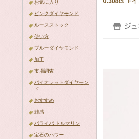
0.308c
お気に入り
ピンクダイヤモンド
ルースストック
使い方
ブルーダイヤモンド
加工
市場調査
バイオレットダイヤモン
ド
おすすめ
雑感
パライバ トルマリン
宝石のパワー