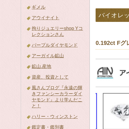
ギメル
バイオレ
アウイナイト
拘りジュエリーshop Yコ
レクションさん
0.192c
パープルダイヤモンド
アーガイル鉱山
鉱山.産地
資産、投資として
風さんブログ『永遠の輝
きファンシーカラーダイ
ヤモンド』より学んだこ
と！
ハリー・ウィンストン
鑑定書・鑑別書