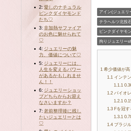
2:
愛しのナチュラル
アイン(ジュエリ
ピンクダイヤモンド
たち♡
テラヘルツ北投石 
3:
非加熱サファイア
ピンクダイヤモ
のお色に魅せられて
♡
拘りジュエリーsh
4:
ジュエリーの魅
力、価値について♡
5:
ジュエリーには、
1
希少価値が高
人生を変えるパワー
があるかもしれませ
1.1
インテン
ん！！
1.1.1
0.
6:
ジュエリーショッ
1.2
バイオレ
プどちらからお迎え
1.2.1
0.
なさいますか？
1.3
Fを冠す
7:
老前整理後に残し
1.3.1
0.
たいジュエリーとは
♡
1.4
ブラジル