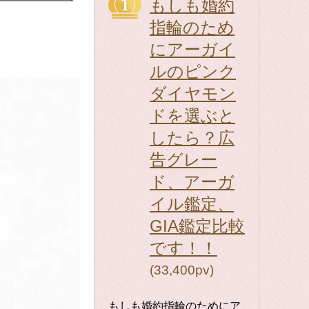
もしも婚約
指輪のため
にアーガイ
ルのピンク
ダイヤモン
ドを選ぶと
したら？広
告グレー
ド、アーガ
イル鑑定、
GIA鑑定比較
です！！
(33,400pv)
もしも婚約指輪のためにア