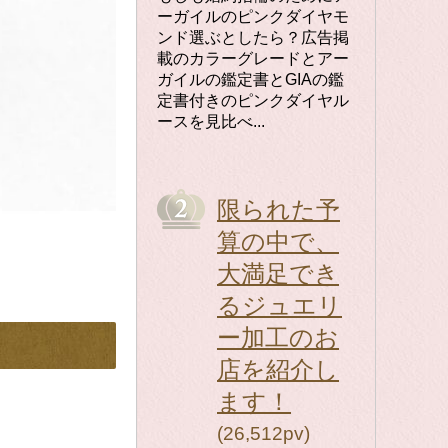
ーガイルのピンクダイヤモ
ンド選ぶとしたら？広告掲
載のカラーグレードとアー
ガイルの鑑定書とGIAの鑑
定書付きのピンクダイヤル
ースを見比べ...
限られた予
算の中で、
大満足でき
るジュエリ
ー加工のお
店を紹介し
ます！
(26,512pv)