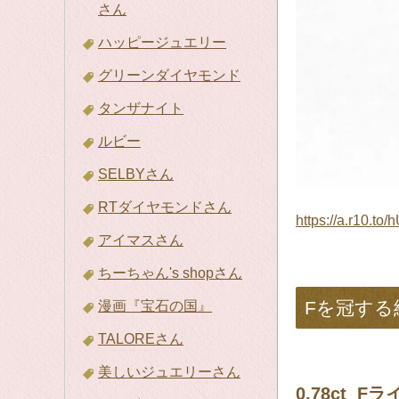
さん
ハッピージュエリー
グリーンダイヤモンド
タンザナイト
ルビー
SELBYさん
RTダイヤモンドさん
https://a.r10.t
アイマスさん
ちーちゃん's shopさん
Fを冠す
漫画『宝石の国』
TALOREさん
美しいジュエリーさん
0.78ct