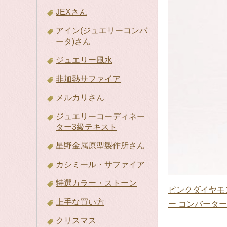
JEXさん
アイン(ジュエリーコンバ
ータ)さん
ジュエリー風水
非加熱サファイア
メルカリさん
ジュエリーコーディネー
ター3級テキスト
星野金属原型製作所さん
カシミール・サファイア
特選カラー・ストーン
ピンクダイヤモンド ル
上手な買い方
ー コンバーター 
クリスマス