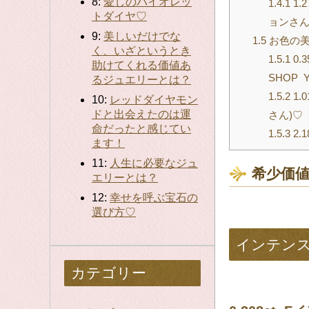
8:
愛しのバイオレッ
1.4.1
1.
トダイヤ♡
ョンさん
9:
美しいだけでな
1.5
お色の美
く、いざというとき
1.5.1
0.
助けてくれる価値あ
SHOP
るジュエリーとは？
1.5.2
1.
10:
レッドダイヤモン
ドと出会えたのは運
さん)♡
命だったと感じてい
1.5.3
2.
ます！
11:
人生に必要なジュ
希少価
エリーとは？
12:
幸せを呼ぶ宝石の
選び方♡
インテン
カテゴリー