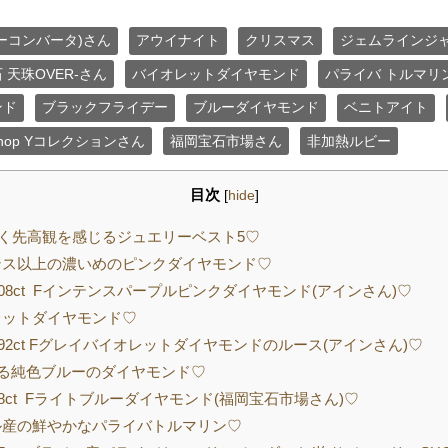
ーコンバータ)さん
アウイナイト
クリスマス
ジェムラインジ
天珠OVER-さん
バイオレットダイヤモンド
パライバ トルマリ
ンド
ブラックフライデー
ブルーダイヤモンド
ベニトアイト
op Yコレクションさん
福岡宝石市場さん
非加熱ルビー
目次
[
hide
]
く先高観を感じるジュエリーベスト5♡
ス以上の濃いめのピンクダイヤモンド♡
308ct Fインテンスパープルピンクダイヤモンド(アインさん)♡
ットダイヤモンド♡
192ct Fグレイバイオレットダイヤモンドのルース(アインさん)♡
る純色ブルーのダイヤモンド♡
78ct Fライトブルーダイヤモンド(福岡宝石市場さん)♡
産の鮮やかなパライバトルマリン♡