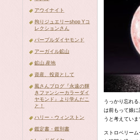
アウイナイト
拘りジュエリーshop Yコ
レクションさん
パープルダイヤモンド
アーガイル鉱山
鉱山.産地
資産、投資として
風さんブログ『永遠の輝
きファンシーカラーダイ
ヤモンド』より学んだこ
うっかり忘れる
と！
は前もって娘に
ハリー・ウィンストン
うと考えていま
鑑定書・鑑別書
ストロベリーム