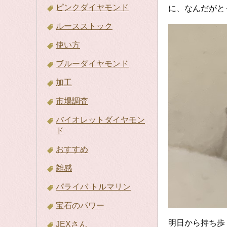
ピンクダイヤモンド
に、なんだがと
ルースストック
使い方
ブルーダイヤモンド
加工
市場調査
バイオレットダイヤモン
ド
おすすめ
雑感
パライバ トルマリン
宝石のパワー
明日から持ち歩
JEXさん