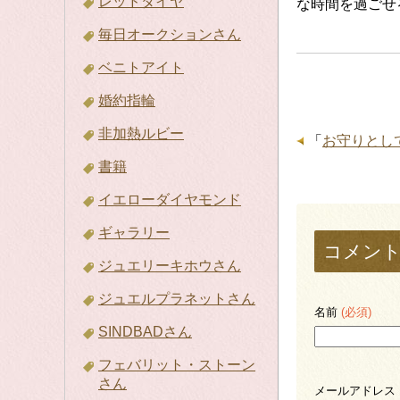
レッドダイヤ
な時間を過ごせ
毎日オークションさん
ベニトアイト
婚約指輪
非加熱ルビー
「
お守りとし
書籍
イエローダイヤモンド
ギャラリー
コメン
ジュエリーキホウさん
ジュエルプラネットさん
名前
(必須)
SINDBADさん
フェバリット・ストーン
さん
メールアドレス