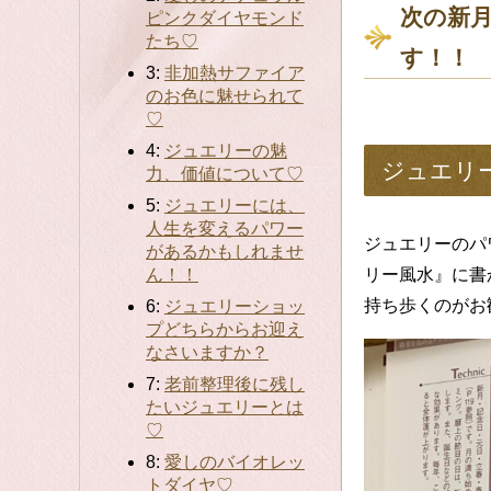
次の新
ピンクダイヤモンド
たち♡
す！！
3:
非加熱サファイア
のお色に魅せられて
♡
4:
ジュエリーの魅
ジュエリー
力、価値について♡
5:
ジュエリーには、
人生を変えるパワー
ジュエリーのパ
があるかもしれませ
ん！！
リー風水』に書
持ち歩くのがお
6:
ジュエリーショッ
プどちらからお迎え
なさいますか？
7:
老前整理後に残し
たいジュエリーとは
♡
8:
愛しのバイオレッ
トダイヤ♡