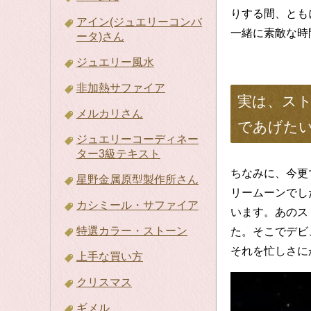
りする間、とも
アイン(ジュエリーコンバ
一緒に素敵な時
ータ)さん
ジュエリー風水
非加熱サファイア
実は、ス
メルカリさん
であげた
ジュエリーコーディネー
ター3級テキスト
ちなみに、今更
星野金属原型製作所さん
リームーンでし
カシミール・サファイア
います。あのス
特選カラー・ストーン
た。そこでデビ
それを忙しさに
上手な買い方
クリスマス
ギメル