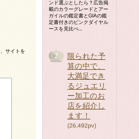
ンド選ぶとしたら？広告掲
載のカラーグレードとアー
ガイルの鑑定書とGIAの鑑
定書付きのピンクダイヤル
ースを見比べ...
ス、サイトを
限られた予
算の中で、
大満足でき
るジュエリ
ー加工のお
店を紹介し
ます！
(26,492pv)