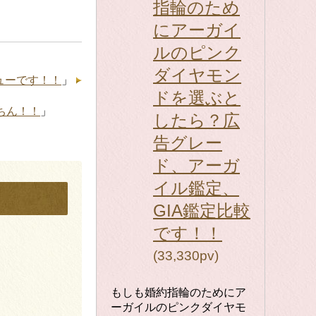
指輪のため
にアーガイ
ルのピンク
ダイヤモン
ューです！！
」
ドを選ぶと
ちん！！
」
したら？広
告グレー
ド、アーガ
イル鑑定、
GIA鑑定比較
です！！
(33,330pv)
もしも婚約指輪のためにア
ーガイルのピンクダイヤモ