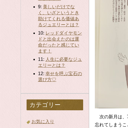
9:
美しいだけでな
く、いざというとき
助けてくれる価値あ
るジュエリーとは？
10:
レッドダイヤモン
ドと出会えたのは運
命だったと感じてい
ます！
11:
人生に必要なジュ
エリーとは？
12:
幸せを呼ぶ宝石の
選び方♡
カテゴリー
次の新月は、7
お気に入り
忘れてしまうこ