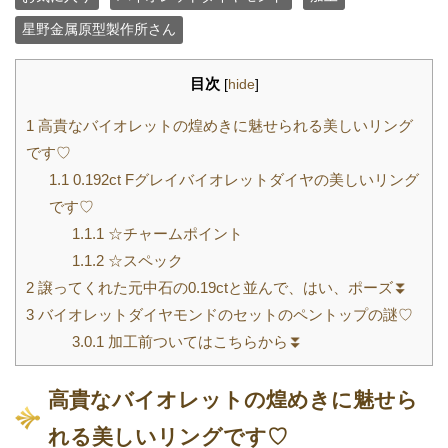
星野金属原型製作所さん
目次
[
hide
]
1
高貴なバイオレットの煌めきに魅せられる美しいリング
です♡
1.1
0.192ct Fグレイバイオレットダイヤの美しいリング
です♡
1.1.1
☆チャームポイント
1.1.2
☆スペック
2
譲ってくれた元中石の0.19ctと並んで、はい、ポーズ⏬
3
バイオレットダイヤモンドのセットのペントップの謎♡
3.0.1
加工前ついてはこちらから⏬
高貴なバイオレットの煌めきに魅せら
れる美しいリングです♡