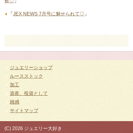
察♡
」
「
JEX NEWS 7月号に魅せられて♡
」
ジュエリーショップ
ルースストック
加工
資産、投資として
雑感
サイトマップ
(C) 2026 ジュエリー大好き