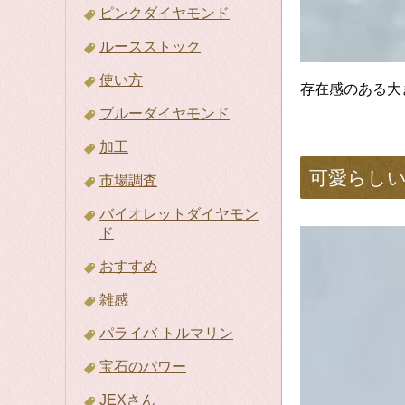
ピンクダイヤモンド
ルースストック
使い方
存在感のある大
ブルーダイヤモンド
加工
可愛らし
市場調査
バイオレットダイヤモン
ド
おすすめ
雑感
パライバ トルマリン
宝石のパワー
JEXさん