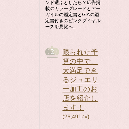
ンド選ぶとしたら？広告掲
載のカラーグレードとアー
ガイルの鑑定書とGIAの鑑
定書付きのピンクダイヤル
ースを見比べ...
限られた予
算の中で、
大満足でき
るジュエリ
ー加工のお
店を紹介し
ます！
(26,491pv)