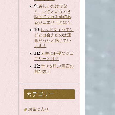
9:
美しいだけでな
く、いざというとき
助けてくれる価値あ
るジュエリーとは？
10:
レッドダイヤモン
ドと出会えたのは運
命だったと感じてい
ます！
11:
人生に必要なジュ
エリーとは？
12:
幸せを呼ぶ宝石の
選び方♡
カテゴリー
お気に入り