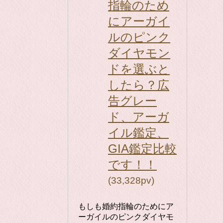
指輪のため
にアーガイ
ルのピンク
ダイヤモン
ドを選ぶと
したら？広
告グレー
ド、アーガ
イル鑑定、
GIA鑑定比較
です！！
(33,328pv)
もしも婚約指輪のためにア
ーガイルのピンクダイヤモ