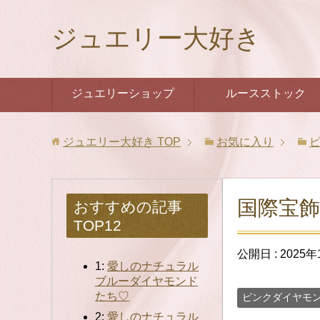
ジュエリー大好き
ジュエリーショップ
ルースストック
ジュエリー大好き
TOP
お気に入り
国際宝飾
おすすめの記事
TOP12
公開日 :
2025年
1:
愛しのナチュラル
ブルーダイヤモンド
たち♡
ピンクダイヤモ
2:
愛しのナチュラル