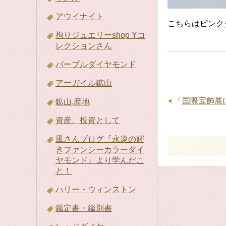
アウイナイト
こちらはピンク
拘りジュエリーshop Yコ
レクションさん
パープルダイヤモンド
アーガイル鉱山
「
国際宝飾展に
鉱山.産地
資産、投資として
風さんブログ『永遠の輝
きファンシーカラーダイ
ヤモンド』より学んだこ
と！
ハリー・ウィンストン
鑑定書・鑑別書