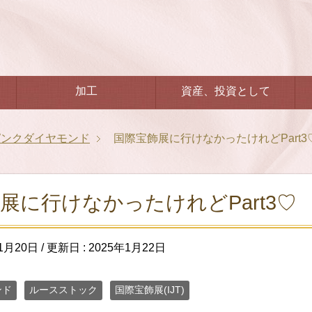
加工
資産、投資として
ピンクダイヤモンド
国際宝飾展に行けなかったけれどPart3
展に行けなかったけれどPart3♡
1月20日
/ 更新日 :
2025年1月22日
ンド
ルースストック
国際宝飾展(IJT)