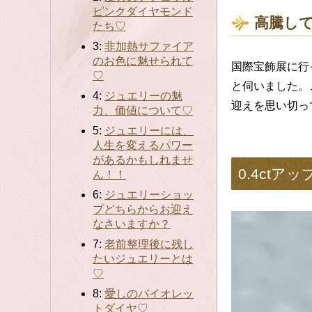
ピンクダイヤモンド
高騰し
たち♡
3:
非加熱サファイア
のお色に魅せられて
国際宝飾展に行
♡
と伺いました。
4:
ジュエリーの魅
迎えを思い切っ
力、価値について♡
5:
ジュエリーには、
人生を変えるパワー
があるかもしれませ
0.4ct
ん！！
6:
ジュエリーショッ
プどちらからお迎え
なさいますか？
7:
老前整理後に残し
たいジュエリーとは
♡
8:
愛しのバイオレッ
トダイヤ♡