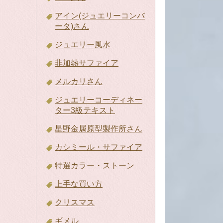
アイン(ジュエリーコンバ
ータ)さん
ジュエリー風水
非加熱サファイア
メルカリさん
ジュエリーコーディネー
ター3級テキスト
星野金属原型製作所さん
カシミール・サファイア
特選カラー・ストーン
上手な買い方
クリスマス
ギメル