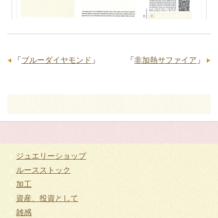
「
ブルーダイヤモンド
」
「
非加熱サファイア
」
ジュエリーショップ
ルースストック
加工
資産、投資として
雑感