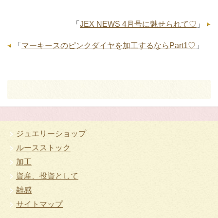
「
JEX NEWS 4月号に魅せられて♡
」
「
マーキースのピンクダイヤを加工するならPart1♡
」
ジュエリーショップ
ルースストック
加工
資産、投資として
雑感
サイトマップ